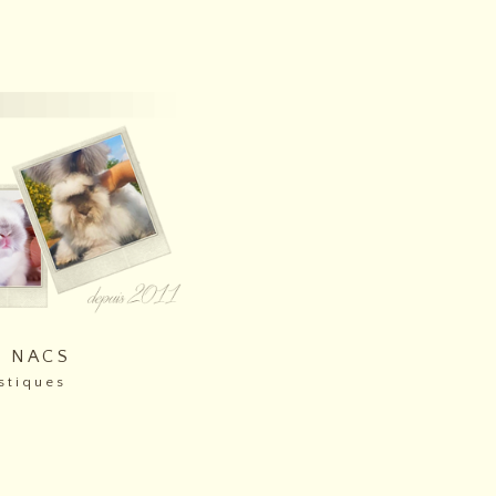
 D N A C S
 t i q u e s