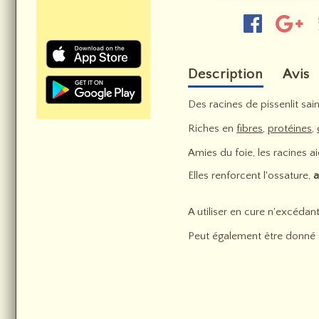
Description
Avis
Des racines de pissenlit sa
Riches en
fibres
,
protéines
,
Amies du foie, les racines a
Elles renforcent l'ossature,
a
A utiliser en cure n'excédan
Peut également être donné au