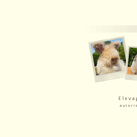
E l e v a
a u t o r i