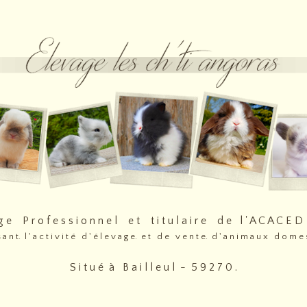
 g e P r o f e s s i o n n e l e t t i t u l a i r e d e l ' A C A C E
 s a n t. l ' a c t i v i t é d ' é l e v a g e. e t d e v e n t e. d ' a n i m a u x d o m e s
S i t u é à B a i l l e u l - 5 9 2 7 0 .