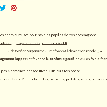
ines et savoureuses pour ravir les papilles de vos compagnons.
calcium
et
oligo-éléments
,
vitamines A et K
.
ident à
détoxifier l'organisme
et
renforcent l'élimination renale
grâce 
ugmente l'appétit
et favorise le
confort digestif
, ce qui en fait la f
t pas 4 semaines consécutives. Plusieurs fois par an.
x cochons d'inde, chinchillas, hamsters, gerbilles, souris, octodons, 