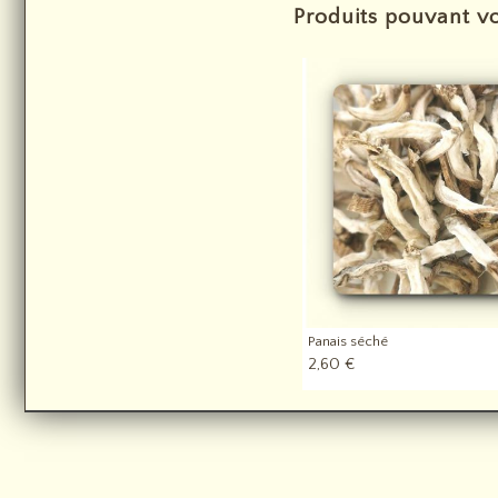
Produits pouvant vo
Panais séché
2,60 €