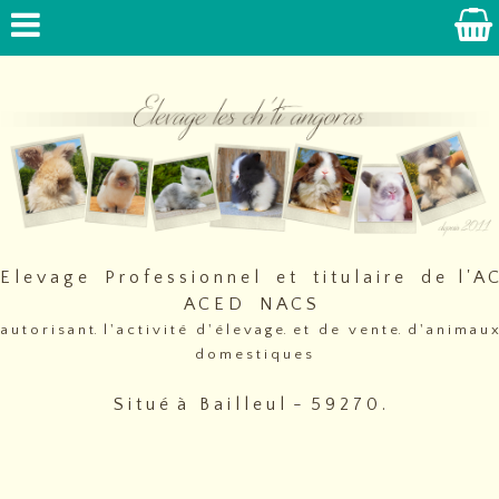
E l e v a g e P r o f e s s i o n n e l e t t i t u l a i r e d e l ' A C
A C E D N A C S
a u t o r i s a n t. l ' a c t i v i t é d ' é l e v a g e. e t d e v e n t e. d ' a n i m a u x
d o m e s t i q u e s
S i t u é à B a i l l e u l - 5 9 2 7 0 .