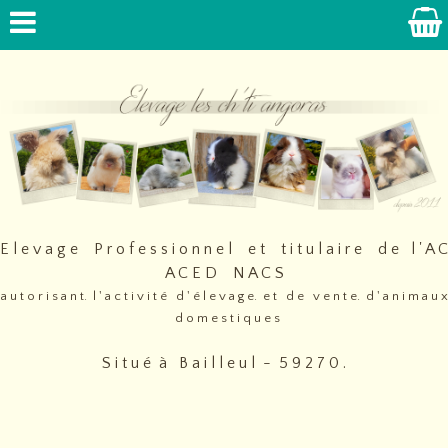
E l e v a g e P r o f e s s i o n n e l e t t i t u l a i r e d e l ' A C
A C E D N A C S
a u t o r i s a n t. l ' a c t i v i t é d ' é l e v a g e. e t d e v e n t e. d ' a n i m a u x
d o m e s t i q u e s
S i t u é à B a i l l e u l - 5 9 2 7 0 .