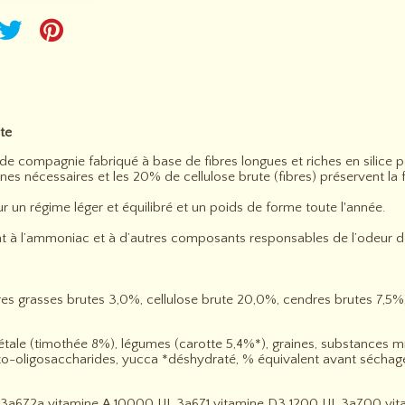
te
de compagnie fabriqué à base de fibres longues et riches en silice p
s nécessaires et les 20% de cellulose brute (fibres) préservent la fo
r un régime léger et équilibré et un poids de forme toute l'année.
ent à l’ammoniac et à d’autres composants responsables de l’odeur 
ères grasses brutes 3,0%, cellulose brute 20,0%, cendres brutes 7,
tale (timothée 8%), légumes (carotte 5,4%*), graines, substances minér
fructo-oligosaccharides, yucca *déshydraté, % équivalent avant séchag
72a vitamine A 10000 UI, 3a671 vitamine D3 1200 UI, 3a700 vitam