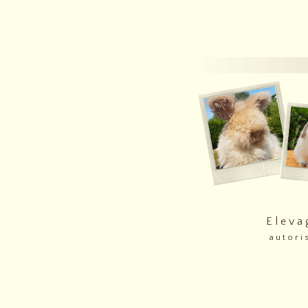
E l e v a
a u t o r i