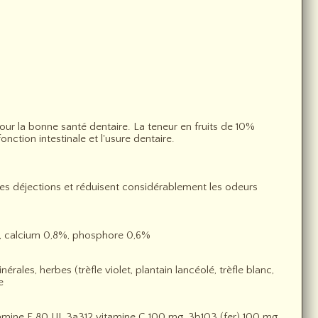
our la bonne santé dentaire. La teneur en fruits de 10%
nction intestinale et l'usure dentaire.
des déjections et réduisent considérablement les odeurs
5%, calcium 0,8%, phosphore 0,6%
ales, herbes (trèfle violet, plantain lancéolé, trèfle blanc,
e
ine E 80 UI, 3a312 vitamine C 100 mg, 3b103 (fer) 100 mg,