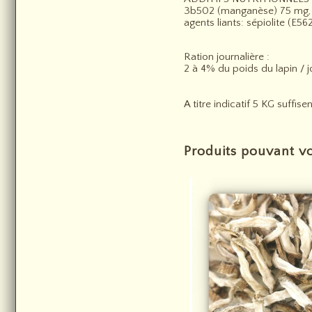
3b502 (manganèse) 75 mg, 
agents liants: sépiolite (E56
Ration journalière :
2 à 4% du poids du lapin / j
A titre indicatif 5 KG suffis
Produits pouvant vo