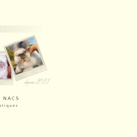
 D N A C S
 t i q u e s