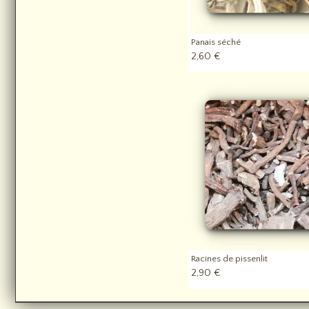
Panais séché
2,60 €
Racines de pissenlit
2,90 €