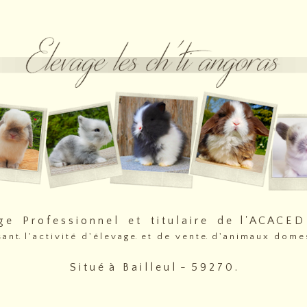
 g e P r o f e s s i o n n e l e t t i t u l a i r e d e l ' A C A C E
 s a n t. l ' a c t i v i t é d ' é l e v a g e. e t d e v e n t e. d ' a n i m a u x d o m e s
S i t u é à B a i l l e u l - 5 9 2 7 0 .